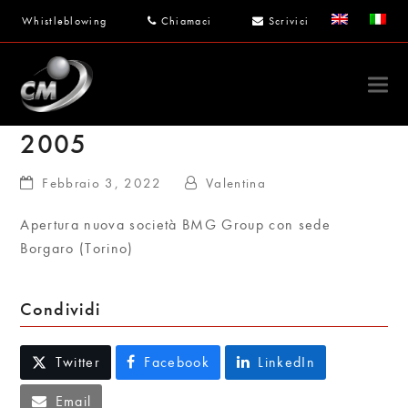
Whistleblowing
Chiamaci
Scrivici
2005
Febbraio 3, 2022
Valentina
Apertura nuova società BMG Group con sede
Borgaro (Torino)
Condividi
Twitter
Facebook
LinkedIn
Email